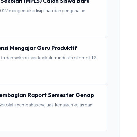
Sekolah (MPLS) Calon Siswa Baru
2027 mengenai kedisiplinan dan pengenalan
ensi Mengajar Guru Produktif
 dan sinkronisasi kurikulum industri otomotif &
 Pembagian Raport Semester Genap
ekolah membahas evaluasi kenaikan kelas dan