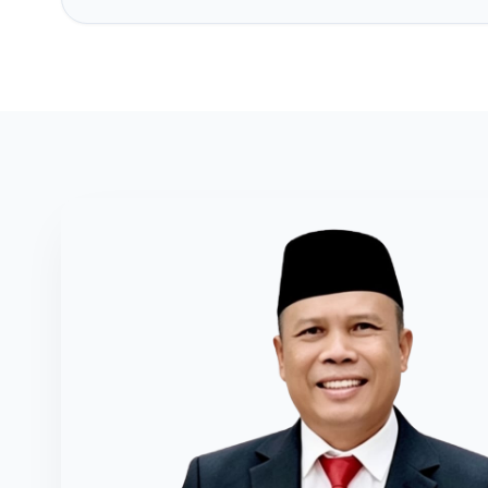
Dibuat O
Kepala P
Pembimb
Industri M
Status P
Sertifikasi