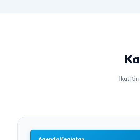
Ka
Ikuti t
Agenda Kegiatan