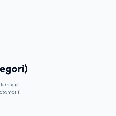
egori)
 didesain
 otomotif