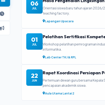
Masa Pengenalan Lingkungan 
06
Orientasi siswa baru tahun ajaran 2026/
JUL
teaching factory.
Lapangan Upacara
Pelatihan Sertifikasi Kompet
01
Workshop pelatihan pemrograman industri
JUL
informatika.
Lab Center TKJ & RPL
ortofolio
Rapat Koordinasi Persiapan
22
Pertemuan dewan guru bersama Kepala S
JUN
Jurusan
pencapaian akademik siswa.
tofolio proyek detail...
Aula Utama Lantai 2
ngkap.