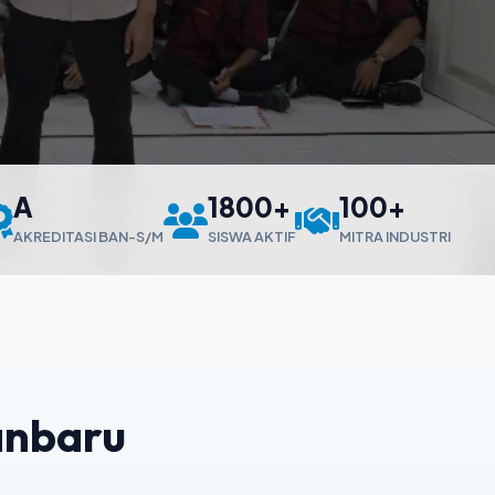
A
1800+
100+
AKREDITASI BAN-S/M
SISWA AKTIF
MITRA INDUSTRI
anbaru