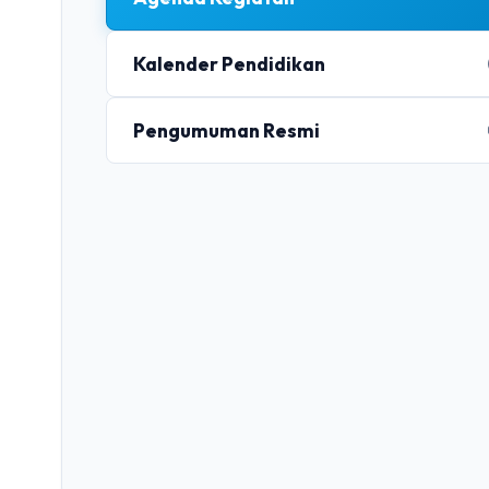
Kalender Pendidikan
Pengumuman Resmi
Judul P
Kategori
RPL
Nama 
Deskripsi por
Deskripsi le