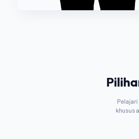
Pilih
Pelajari
khusus a