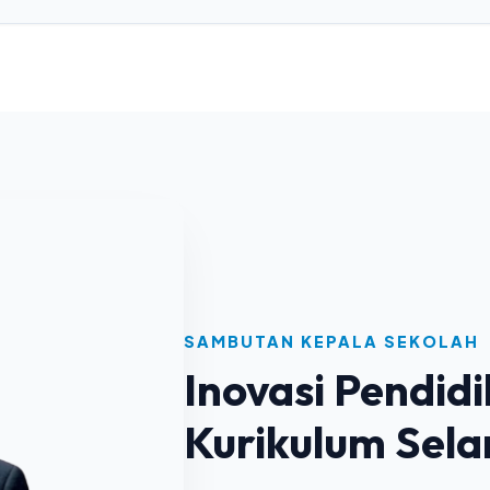
leh:
Tim
rogram:
Drs. Sug
ing:
Guru
itra:
Ast
roduk:
Komers
 Uji:
BN
Tutup Detail Karya
Tutup Detail Jurusan
SAMBUTAN KEPALA SEKOLAH
Inovasi Pendid
Kurikulum Selar