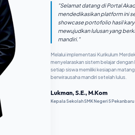
"Selamat datang di Portal Ak
mendedikasikan platform ini s
showcase portofolio hasil kar
mewujudkan lulusan yang berkar
mandiri."
Melalui implementasi Kurikulum Merde
menyelaraskan sistem belajar dengan b
setiap siswa memiliki kesiapan matang
berwirausaha mandiri setelah lulus.
Lukman, S.E., M.Kom
Kepala Sekolah SMK Negeri 5 Pekanbaru